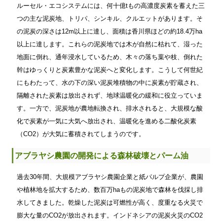
ルーセル・エコシステムには、何十億tもの高濃度炭素を蓄えた三
つの主な泥炭地、トリパ、シンキル、クルエットがあります。そ
の泥炭の深さは12m以上に達し、面積は香川県ほどの約18.4万ha
以上に達します。これらの泥炭地では木が自然に枯れて、湿った
地面に倒れ、通年浸水しているため、木々の落ち葉や枝、倒れた
幹はゆっくりと炭素豊かな泥炭へと変化します。こうして何世紀
にもわたって、水の下の深い泥炭堆積物の中に炭素が貯蔵され、
隔離された炭素は放出されず、地球温暖化の緩和に役立っていま
す。一方で、泥炭地が農地転換され、排水されると、大規模な酸
化で炭素が一気に大気へ放出され、温暖化を進める二酸化炭素
（CO2）が大気に蓄積されてしまうのです。
アブラヤシ農園の開発による森林破壊とパーム油
過去30年間、大規模アブラヤシ農園企業と紙パルプ企業が、農園
や植林地を拡大するため、数百万haもの泥炭地で森林を伐採し排
水してきました。乾燥した泥炭は可燃性が高く、度重なる火災で
膨大な量のCO2が放出されます。インドネシアの泥炭火災のCO2