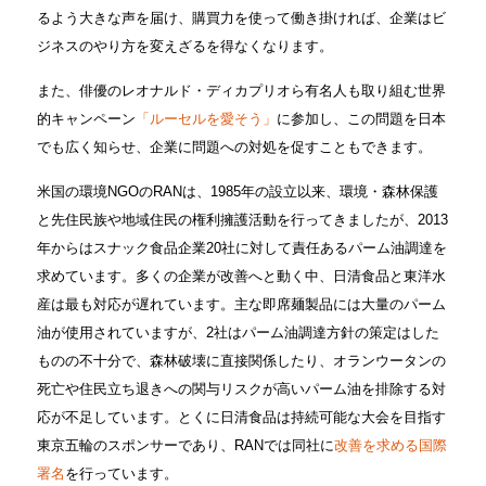
るよう大きな声を届け、購買力を使って働き掛ければ、企業はビ
ジネスのやり方を変えざるを得なくなります。
また、俳優のレオナルド・ディカプリオら有名人も取り組む世界
的キャンペーン
「ルーセルを愛そう」
に参加し、この問題を日本
でも広く知らせ、企業に問題への対処を促すこともできます。
米国の環境NGOのRANは、1985年の設立以来、環境・森林保護
と先住民族や地域住民の権利擁護活動を行ってきましたが、2013
年からはスナック食品企業20社に対して責任あるパーム油調達を
求めています。多くの企業が改善へと動く中、日清食品と東洋水
産は最も対応が遅れています。主な即席麺製品には大量のパーム
油が使用されていますが、2社はパーム油調達方針の策定はした
ものの不十分で、森林破壊に直接関係したり、オランウータンの
死亡や住民立ち退きへの関与リスクが高いパーム油を排除する対
応が不足しています。とくに日清食品は持続可能な大会を目指す
東京五輪のスポンサーであり、RANでは同社に
改善を求める国際
署名
を行っています。