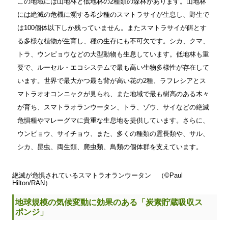
この地域には山地林と低地林の2種類の森林があります。山地林
には絶滅の危機に瀕する希少種のスマトラサイが生息し、野生で
は100個体以下しか残っていません。またスマトラサイが餌とす
る多様な植物が生育し、種の生存にも不可欠です。シカ、クマ、
トラ、ウンピョウなどの大型動物も生息しています。低地林も重
要で、ルーセル・エコシステムで最も高い生物多様性が存在して
います。世界で最大かつ最も背が高い花の2種、ラフレシアとス
マトラオオコンニャクが見られ、また地域で最も樹高のある木々
が育ち、スマトラオランウータン、トラ、ゾウ、サイなどの絶滅
危惧種やマレーグマに貴重な生息地を提供しています。さらに、
ウンピョウ、サイチョウ、また、多くの種類の霊長類や、サル、
シカ、昆虫、両生類、爬虫類、鳥類の個体群を支えています。
絶滅が危惧されているスマトラオランウータン （©Paul
Hilton/RAN）
地球規模の気候変動に効果のある「炭素貯蔵吸収ス
ポンジ」