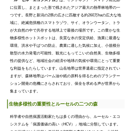
に位置し、まとまった形で残されたアジア最大の熱帯林地帯の一
つです。長野と新潟の2県の広さに匹敵する約260万haの広大な地
域に、絶滅危惧種のスマトラゾウ、サイ、オランウータン、トラ
が大自然の中で共存する地球上で最後の場所です。この豊かな生
物多様性ホットスポットは、良質な水の安定供給、漁業に最適な
環境、洪水や干ばつの防止、農業に適した気候に加え、小規模分
散型の水力発電の可能性、観光にもってこいの自然美、生物多様
性の提供など、地域社会の経済や地球の気候や環境にとって重要
な利益をもたらしています。山岳地帯は世界遺産に指定されてい
ますが、森林地帯はパーム油や紙の原料を得るためのプランテー
ション開発の危機にさらされており、保全を求める声が世界から
集まっています。
生物多様性の重要性とルーセルの二つの森
科学者や自然保護活動家たちは多くの理由から、ルーセル・エコ
システムを「保護価値の高い（HCV）」地域に分類しています。