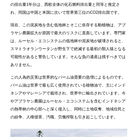
の排出量1年分は、西欧全体の化石燃料排出量と同等と推定さ
れ、同国は中国と米国に次いで世界第三位のCO2排出国です。
現在、この泥炭地を含む低地林とそこに依存する動植物は、アブ
ラヤシ農園拡大が原因で最大のリスクに直面しています。専門家
は、ルーセル・エコシステムの低地林や泥炭地が破壊されると、
スマトラオランウータンが野生下で絶滅する最初の類人猿となる
可能性があると警告しています。そんな負の遺産は残すべきでは
ありません。
この人為的災害は世界的なパーム油需要の急増によるものです。
パーム油は世界で最も広く使用されている植物油で、主にインド
ネシアやマレーシアで栽培され、世界中に輸出されています。今
やアブラヤシ農園はルーセル・エコシステムを含むインドネシア
の熱帯林の中心部へと深く侵入し、同時に土地収奪、地域住民と
の紛争、人権侵害、汚職、労働搾取も引き起こしています。