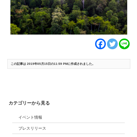
この記事は 2019年05月15日の11:59 PMに作成されました。
«
メディア掲載：Sustainable JapanでNGO50団体のフィナンシャル・タイム
ズ全面広告が紹介されました(2019/4/25)
NGO共同声明：三菱UFJが新規石炭火力発電への融資を行わないと約束、環
境NGOは更なる方針強化を要請 (2019/5/16)
»
カテゴリーから見る
イベント情報
プレスリリース