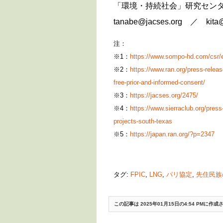
「環境・持続社会」研究センタ
tanabe@jacses.org ／ kita@
注：
※1：
https://www.sompo-hd.com/csr/e
※2：
https://www.ran.org/press-releas
free-prior-and-informed-consent/
※3：
https://jacses.org/2475/
※4：
https://www.sierraclub.org/press-
projects-south-texas
※5：
https://japan.ran.org/?p=2347
タグ:
FPIC
,
LNG
,
パリ協定
,
先住民族
この記事は 2025年01月15日の4:54 PMに作