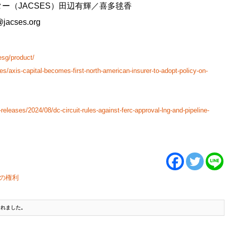
ー（JACSES）田辺有輝／喜多毬香
jacses.org
sg/product/
es/axis-capital-becomes-first-north-american-insurer-to-adopt-policy-on-
releases/2024/08/dc-circuit-rules-against-ferc-approval-lng-and-pipeline-
の権利
成されました。