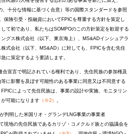
先住民族の人権を侵害する恐れのある事業を新たに加え、
前の、十分な情報に基づく合意）等の国際スタンダードを参照
。保険引受・投融資においてFPICを尊重する方針を策定し
して初であり、私たちはSOMPOのこの方針策定を歓迎する
ングス株式会社（以下、東京海上）、MS&ADインシュアラ
株式会社（以下、MS&AD）に対しても、FPICを含む先住
早急に策定するよう要請します。
際連合宣言で明記されている権利であり、先住民族の参加権及
地等に影響を及ぼす可能性のある事業に同意又は不同意する
FPICによって先住民族は、事業の設計や実施、モニタリン
とが可能になります
（※2）
。
受が判明した米国リオ・グランデLNG事業の事業者
について現地の先住民族であるカリゾ・コメクルド族との協議会を
PICが取得されていません
（※3）
。現地住民・環境NGO・