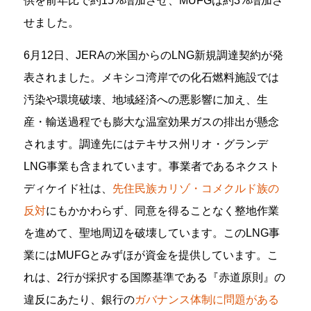
供を前年比で約15%増加させ、MUFGは約3%増加さ
せました。
6月12日、JERAの米国からのLNG新規調達契約が発
表されました。メキシコ湾岸での化石燃料施設では
汚染や環境破壊、地域経済への悪影響に加え、生
産・輸送過程でも膨大な温室効果ガスの排出が懸念
されます。調達先にはテキサス州リオ・グランデ
LNG事業も含まれています。事業者であるネクスト
ディケイド社は、
先住民族カリゾ・コメクルド族の
反対
にもかかわらず、同意を得ることなく整地作業
を進めて、聖地周辺を破壊しています。このLNG事
業にはMUFGとみずほが資金を提供しています。こ
れは、2行が採択する国際基準である『赤道原則』の
違反にあたり、銀行の
ガバナンス体制に問題がある