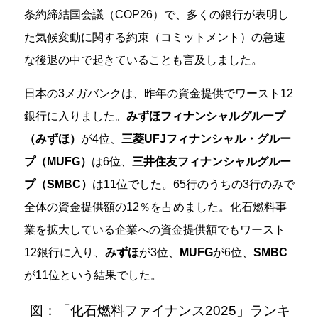
条約締結国会議（COP26）で、多くの銀行が表明し
た気候変動に関する約束（コミットメント）の急速
な後退の中で起きていることも言及しました。
日本の3メガバンクは、昨年の資金提供でワースト12
銀行に入りました。
みずほフィナンシャルグループ
（みずほ）
が4位、
三菱UFJフィナンシャル・グルー
プ（MUFG）
は6位、
三井住友フィナンシャルグルー
プ（SMBC）
は11位でした。65行のうちの3行のみで
全体の資金提供額の12％を占めました。化石燃料事
業を拡大している企業への資金提供額でもワースト
12銀行に入り、
みずほ
が3位、
MUFG
が6位、
SMBC
が11位という結果でした。
図：「化石燃料ファイナンス2025」ランキ