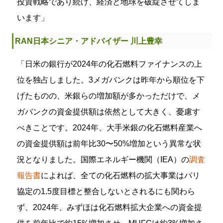
投資戦略であり続け、経済と地球を破綻させてしま
います」
RAN日本シニア・アドバイザー 川上豊幸
「
日米の銀行が2024年の化石燃料ファイナンスの上
位を独占しました。3メガバンクは昨年から順位を下
げたものの、米銀らの増加額が多かっただけで、メ
ガバンクの資金提供額は依然として大きく、憂慮す
べきことです。2024年、大手米銀の化石燃料産業へ
の資金提供額は前年比30〜50%増加という異常な状
況となりました。国際エネルギー機関（IEA）の
調査
報告書
によれば、全ての化石燃料の拡大事業はパリ
協定の1.5度目標と整合しないとされるにも関わら
ず、2024年、みずほは化石燃料拡大企業への資金提