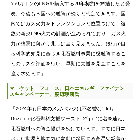
550万トンのLNGを購入する20年契約を締結したと発
表。今後も米国への融資が続くと想定できます。国
内ではガス火力をトランジションと位置づけて、複
数の新規LNG火力の計画が進められており、ガス火
力が終焉に向かう兆しは全く見えません。銀行が自
ら科学的知見に基づき化石燃料事業に投融資するこ
とのリスク評価を行い、早期に支援を見直すことを
強く求めます」
マーケット・フォース、日本エネルギーファイナン
スキャンペーナー、渡辺瑛莉氏
「2024年も日本のメガバンクは不名誉な“Dirty
Dozen（化石燃料支援ワースト12行）”に名を連ね、
化石燃料への資金提供を続けています。すでに日本
および世界各地で気候変動に起因する高温や災害が