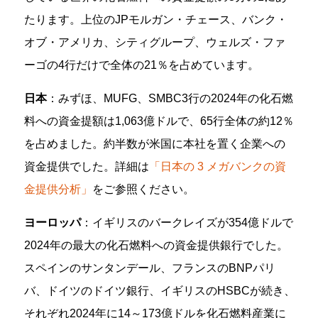
たります。上位の
JPモルガン・チェース、バンク・
オブ・アメリカ、シティグループ、ウェルズ・ファ
ーゴ
の4行だけで全体の21％を占めています。
日本
：みずほ、MUFG、SMBC
3行の2024年の化石燃
料への資金提額は1,063億ドルで、65行全体の約12％
を占めました。約半数が米国に本社を置く企業への
資金提供でした。詳細は
「日本の 3 メガバンクの資
金提供分析」
をご参照ください。
ヨーロッパ
：
イギリスの
バークレイズ
が354億ドルで
2024年の最大の化石燃料への資金提供銀行でした。
スペインの
サンタンデール
、フランスの
BNPパリ
バ
、ドイツの
ドイツ銀行、
イギリスの
HSBC
が続き、
それぞれ2024年に14～173億ドルを化石燃料産業に