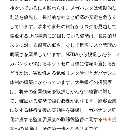
相次いでいるにも関わらず、メガバンクは短期的な
利益を優先し、長期的な社会と経済の安定を危うく
しています。欧米や豪州の銀行がリスクを見越して
撤退するLNG事業に加担している姿勢は、長期的リ
スクに対する感度の低さ、そして気候リスク管理の
脆弱さを露呈しています。NZBAから脱退した今、メ
ガバンクが掲げるネットゼロ目標に信頼を置けるか
どうかは、実効性ある気候リスク管理とガバナンス
体制の構築にかかっています。大手銀行の投資家
は、将来の企業価値を毀損しかねない経営に対し
て、確固たる姿勢で臨む必要があります。顧客企業
に対する移行支援の実効性を確保し、ガバナンス強
化に資する監査委員会の取締役監督に関する
株主提
案
への賛同は、その第一歩となるはずです」