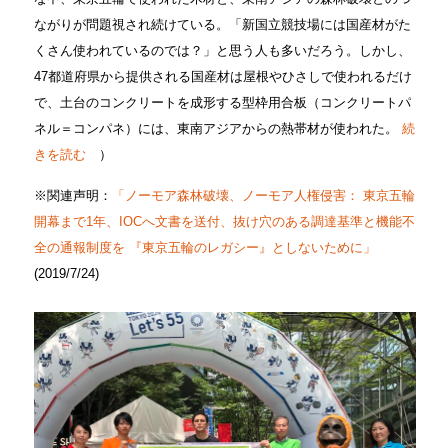
ながりが問題視され続けている。「新国立競技場には国産材がた
くさん使われているのでは？」と思う人も多いだろう。しかし、
47都道府県から提供される国産材は屋根やひさしで使われるだけ
で、土台のコンクリートを成形する型枠用合板（コンクリートパ
ネル＝コンパネ）には、東南アジアからの熱帯材が使われた。
続
きを読む
）
※関連声明：
「ノーモア森林破壊、ノーモア人権侵害： 東京五輪
開幕まで1年、IOCへ文書を送付、抜け穴のある調達基準と機能不
全の通報制度を 『東京五輪のレガシー』としないために」
(2019/7/24)