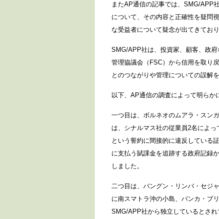
またAP通信の記事では、SMG/A
について、その内容と正確性を疑問
な受益者について疑念が出てきてお
SMG/APP社は、投資家、顧客、
管理協議会（FSC）から信用を取り
とのつながりや管理についての誤解を
以下、AP通信の調査によって明らか
一つ目は、ボルネオのムアラ・スンガイ・ラ
は、シナルマス社の従業員2名によって
という誓約に間接的に違反している
に支払う賦課金を追跡する政府記録か
しました。
二つ目は、バングン・リンバ・セジャテラ社（
に南スマトラ沖の小島、バンカ・ブリ
SMG/APP社から独立しているとさ