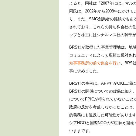
よると、同社は「2007年には、マルガレ
同氏は、2002年から2008年にかけてシ
り、また、SMG創業者の孫娘でもあ
されており、これらの持ち株会社の
ップと株主にはシナルマス社の幹部
BRS社が取得した事業管理地は、地
コミュニティによって広範に反対されて
知事事務所の前で集会を行い
、BRS
事に求めました。
BRS社の事例は、APP社がOKI工
BRS社の関係についての虚偽に加え
についてFPICが得られていないこ
政府の反対を考慮しなかったことは、
的義務にも違反した可能性があります
シアNGOと国際NGOの60団体が懸
いままです。