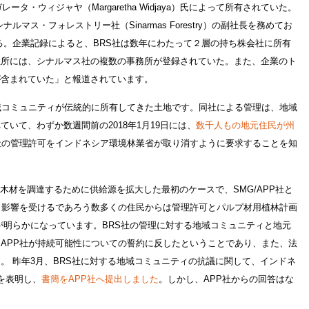
ータ・ウィジャヤ（Margaretha Widjaya）氏によって所有されていた。
ナルマス・フォレストリー社（Sinarmas Forestry）の副社長を務めてお
る。企業記録によると、BRS社は数年にわたって２層の持ち株会社に所有
住所には、シナルマス社の複数の事務所が登録されていた。また、企業のト
が含まれていた」と報道されています。
域コミュニティが伝統的に所有してきた土地です。同社による管理は、地域
いて、わずか数週間前の2018年1月19日には、
数千人もの地元住民が州
社の管理許可をインドネシア環境林業省が取り消すように要求することを知
場に木材を調達するために供給源を拡大した最初のケースで、SMG/APP社と
、影響を受けるであろう数多くの住民からは管理許可とパルプ材用植林計画
とが明らかになっています。BRS社の管理に対する地域コミュニティと地元
APP社が持続可能性についての誓約に反したということであり、また、法
。 昨年3月、BRS社に対する地域コミュニティの抗議に関して、インドネ
念を表明し、
書簡をAPP社へ提出しました
。しかし、APP社からの回答はな