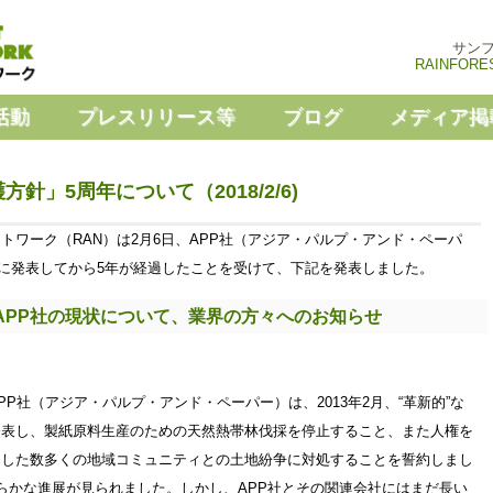
サン
RAINFORE
活動
プレスリリース等
ブログ
メディア掲
針」5周年について（2018/2/6)
トワーク（RAN）は2月6日、APP社（アジア・パルプ・アンド・ペーパ
2月に発表してから5年が経過したことを受けて、下記を発表しました。
APP社の現状について、業界の方々へのお知らせ
P社（アジア・パルプ・アンド・ペーパー）は、2013年2月、“革新的”な
発表し、製紙原料生産のための天然熱帯林伐採を停止すること、また人権を
こした数多くの地域コミュニティとの土地紛争に対処することを誓約しまし
らかな進展が見られました。しかし、APP社とその関連会社にはまだ長い