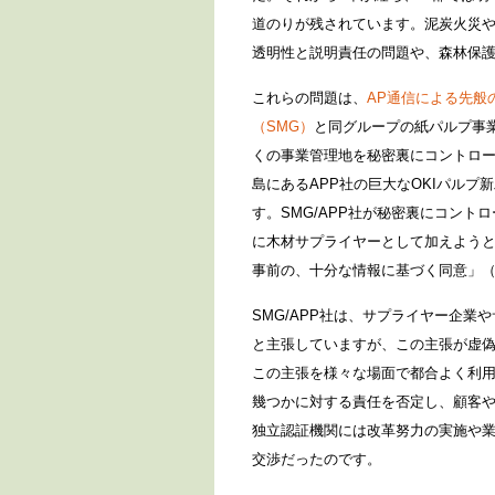
道のりが残されています。泥炭火災
透明性と説明責任の問題や、森林保
これらの問題は、
AP通信による先般
（SMG）
と同グループの紙パルプ事
くの事業管理地を秘密裏にコントロ
島にあるAPP社の巨大なOKIパル
す。SMG/APP社が秘密裏にコント
に木材サプライヤーとして加えよう
事前の、十分な情報に基づく同意」（
SMG/APP社は、サプライヤー企
と主張していますが、この主張が虚偽
この主張を様々な場面で都合よく利用
幾つかに対する責任を否定し、顧客
独立認証機関には改革努力の実施や
交渉だったのです。