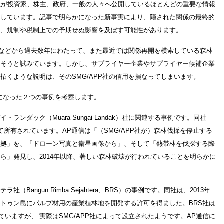
PP社が投資家、株主、政府、一般の人々へ公開しているほとんどの重要な情報
視しています。記事で明らかになった新事実により、隠された関係の最終的
り、規制や税制上での予期せぬ影響を及ぼす可能性があります。
政府などから過去数年にわたって、また最近では関係再開を模索している森林
戻そうと試みています。しかし、サプライヤー企業やサプライヤー候補企業
招くような説明は、そのSMG/APP社の信用を損なってしまいます。
になった２つの事例を考察します。
ンダック（Muara Sungai Landak）社に関連する事例です。同社
所有されています。AP通信は「（SMG/APP社が）森林伐採を停止する
証拠」を、「ドローン写真と衛星画像から」、そして「熱帯林を伐採する際
ら」発見し、2014年以降、著しい森林破壊が行われていることを明らかに
Bangun Rimba Sejahtera、BRS）の事例です。同社は、2013年
トゥン島にパルプ材用の産業植林地を開発する許可を得ました。BRS社は
れていますが、 実際はSMG/APP社によって設立されたようです。AP通信に