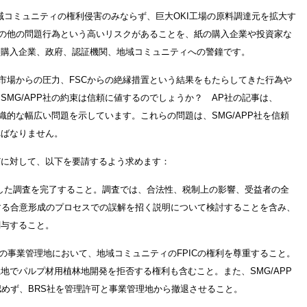
域コミュニティの権利侵害のみならず、巨大OKI工場の原料調達元を拡大す
るその他の問題行為という高いリスクがあることを、紙の購入企業や投資家な
、購入企業、政府、認証機関、地域コミュニティへの警鐘です。
、市場からの圧力、FSCからの絶縁措置という結果をもたらしてきた行為や
SMG/APP社の約束は信頼に値するのでしょうか？ AP社の記事は、
組織的な幅広い問題を示しています。これらの問題は、SMG/APP社を信頼
ればなりません。
どに対して、以下を要請するよう求めます：
した調査を完了すること。調査では、合法性、税制上の影響、受益者の全
する合意形成のプロセスでの誤解を招く説明について検討することを含み、
関与すること。
の他の事業管理地において、地域コミュニティのFPICの権利を尊重すること。
地でパルプ材用植林地開発を拒否する権利も含むこと。また、SMG/APP
認めず、BRS社を管理許可と事業管理地から撤退させること。