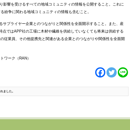
により影響を受けるすべての地域コミュニティの情報を公開すること。これに
する紛争に関わる地域コミュニティの情報も含むこと。
ているサプライヤー企業とのつながりと関係性を全面開示すること。また、産
現時点ではAPP社の工場に木材や繊維を供給していなくても将来は供給する
在の従業員、その他提携先と関連がある企業とのつながりや関係性を全面開
トワーク（RAN）
成されました。
紹介されました(2018/1/8)
緊急プレスリリース：東京五輪会場建設に熱帯材使用(2018/2/16