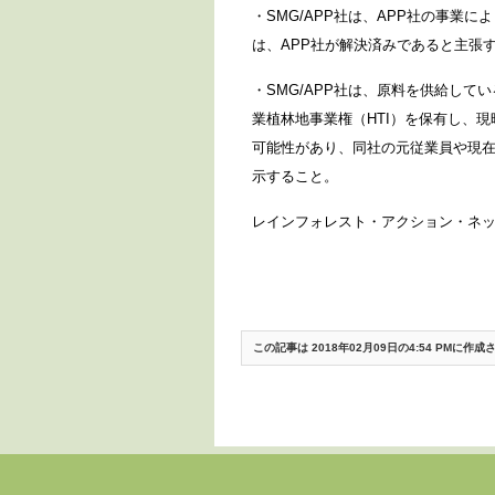
・SMG/APP社は、APP社の事業
は、APP社が解決済みであると主張
・SMG/APP社は、原料を供給し
業植林地事業権（HTI）を保有し、
可能性があり、同社の元従業員や現
示すること。
レインフォレスト・アクション・ネッ
この記事は 2018年02月09日の4:54 PMに作
«
朝日新聞でRANハナ・ハイネケンのコメントが