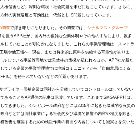
や人権侵害など、深刻な環境・社会問題を未だに起こしています。さらに、
護方針の実施速度と有効性は、依然として問題になっています。
の調査
で浮き彫りになりました。その調査では、
シナルマス・グループ
業を担うAPP社が、国内外の複雑な企業体制やその他の手法により、数多
ールしていたことが明らかになりました。これらの事業管理地は、スマトラ
プ新工場や他工場へ、現在、または将来的に原料を供給する可能性がありま
ロールしている事業管理地では天然林の伐採が疑われるほか、APP社が新た
としている企業の事業管理地では地域コミュニティから「自由意思による、
FPIC）を得られていないなどの問題があります。
業やサプライヤー候補企業は同社から分離していてコントロールはしていない
であることをAP通信の記事は示唆しています。これまでSMG/APP社は、
してきました。シンガポール政府などには2015年に起きた壊滅的な火災の
や政府などには同社事業による社会的及び環境的影響の内容や程度を欺き、
業務改善を確認するための検証作業の範囲や内容についても誠実さを欠いた