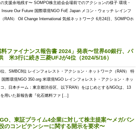
の支援余地残す〜 SOMPO株主総会会場前でのアクションの様子 環境・
ure Our Future 国際環境NGO FoE Japan メコン・ウォッチ レインフ
Oil Change International 気候ネットワーク 6月24日、SOMPOホ
料ファイナンス報告書 2024」発表〜世界60銀行、パ
 米3行に続き三菱UFJが4位（2024/5/16）
J4位、SMBC8位 レインフォレスト・アクション・ネットワーク（RAN） 特
際環境NGO 350.org 米環境NGO レインフォレスト・アクション・ネッ
コ、日本チーム：東京都渋谷区、以下RAN）をはじめとするNGOは、13
を用いた新報告書『化石燃料ファ […]
GO、東証プライム4企業に対して株主提案〜メガバン
締役のコンピテンシーに関する開示を要求〜