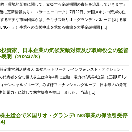
会的・環境的影響に関して、支援する金融機関の責任を追及していきます」
、最後に更新情報あり） （米ニューヨーク）7月22日、米国メキシコ湾岸の住
表する主要な市民団体らは、テキサス州リオ・グランデ・バレーにおける液
NG）」）事業への支援中止を求める書簡を大手金融機関 […]
の投資家、日本企業の気候変動対策及び取締役会の監督
（2024/7/8）
 特定非営利活動法人 気候ネットワーク レインフォレスト・アクション・
その代表者を含む個人株主は今年4月に金融・電力の2業界4企業（三菱UFJフ
フィナンシャルグループ、みずほフィナンシャルグループ、日本最大の発電
中部電力）に対して株主提案を提出しました。 当該 […]
・株主総会で米国リオ・グランデLNG事業の保険引受停
4)