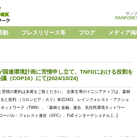
サン
RAINFORE
活動
プレスリリース等
ブログ
メディア掲
が国連環境計画に苦情申し立て、TNFDにおける役割を
OP16）にて(2024/10/24)
と苦情の要約は末尾をご覧ください。 企業主導のイニシアティブは、森林
ると批判 （コロンビア・カリ）本日24日、レインフォレスト・アクショ
界ネットワーク（TWN）、「森林と金融」連合、先住民環境ネットワー
ローバル・フォレスト連合（GFC）、FoEインターナショナル […]