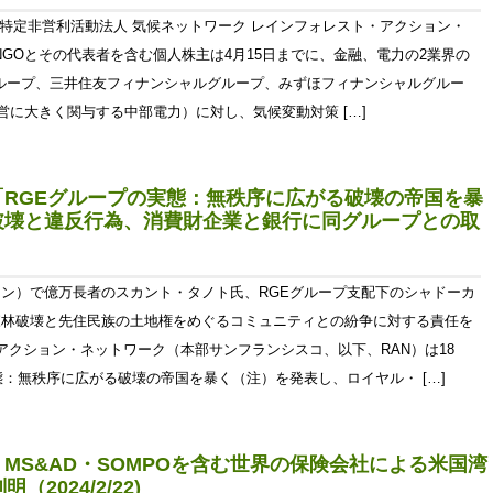
 特定非営利活動法人 気候ネットワーク レインフォレスト・アクション・
NGOとその代表者を含む個人株主は4月15日までに、金融、電力の2業界の
グループ、三井住友フィナンシャルグループ、みずほフィナンシャルグルー
営に大きく関与する中部電力）に対し、気候変動対策 […]
RGEグループの実態：無秩序に広がる破壊の帝国を暴
破壊と違反行為、消費財企業と銀行に同グループとの取
ン）で億万長者のスカント・タノト氏、RGEグループ支配下のシャドーカ
森林破壊と先住民族の土地権をめぐるコミュニティとの紛争に対する責任を
アクション・ネットワーク（本部サンフランシスコ、以下、RAN）は18
態：無秩序に広がる破壊の帝国を暴く（注）を発表し、ロイヤル・ […]
MS&AD・SOMPOを含む世界の保険会社による米国湾
2024/2/22)