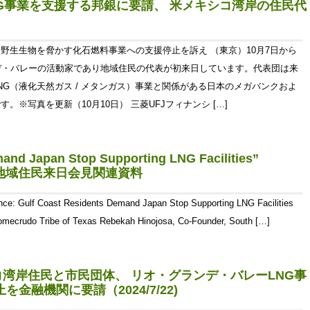
G事業を支援する邦銀に要請、 米メキシコ湾岸の住民代
野生生物を脅かす化石燃料事業への支援停止を訴え （東京）10月7日から
デ・バレーの活動家であり地域住民の代表が初来日しています。代表団は来
NG（液化天然ガス / メタンガス）事業と関係がある日本のメガバンクおよ
※写真を更新（10月10日） 三菱UFJフィナンシ […]
and Japan Stop Supporting LNG Facilities”
コ湾岸地域住民来日会見関連資料
ce: Gulf Coast Residents Demand Japan Stop Supporting LNG Facilities
Comecrudo Tribe of Texas Rebekah Hinojosa, Co-Founder, South […]
湾岸住民と市民団体、 リオ・グランデ・バレーLNG事
金融機関に要請（2024/7/22)