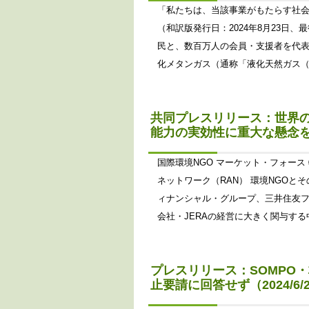
「私たちは、当該事業がもたらす社
（和訳版発行日：2024年8月23日
民と、数百万人の会員・支援者を代
化メタンガス（通称「液化天然ガス（L
共同プレスリリース：世界
能力の実効性に重大な懸念を表明
国際環境NGO マーケット・フォース
ネットワーク（RAN） 環境NGOと
ィナンシャル・グループ、三井住友
会社・JERAの経営に大きく関与する
プレスリリース：SOMPO
止要請に回答せず（2024/6/2