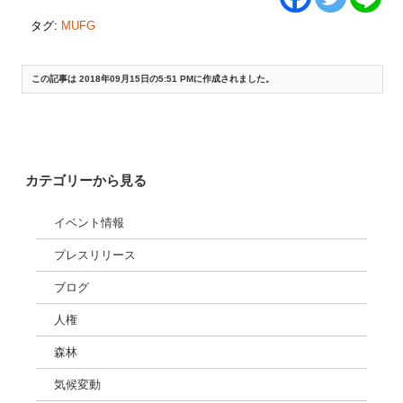
タグ:
MUFG
この記事は 2018年09月15日の5:51 PMに作成されました。
«
朝日新聞でRAN/NGO共同声明が紹介されました(2018/7/24)
ブログ：「MUFGユニオン・バンク、気候変動に融資しないで」グローバル
気候行動サミットに合わせて（2018/9/20）
»
カテゴリーから見る
イベント情報
プレスリリース
ブログ
人権
森林
気候変動