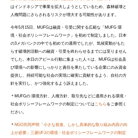
はインドネシアで事業を拡大しようとしているため、森林破壊と
人権問題にさらされるリスクが増大する可能性があります。
今年5月15日、MUFGは融資・引受に関する広範な「MUFG 環
境・社会ポリシーフレームワーク」を初めて制定しました。日本
の3メガバンクの中でも初めての適用でしたが、気候変動がもた
らす破壊的活動への融資・引受を終わらせるまでには至りません
でした。本日のアピール行動に集まった人々は、MUFGは社会及
び環境への影響にしっかりと責任を果たしている企業にのみ資金
提供し、持続可能な社会の実現に確実に貢献するよう、自社の方
針を実行し、かつ強化するよう訴えました。
＊MUFGの 環境方針、人権方針、取引先などに適用される環境・
社会ポリシーフレームワークの制定については
こちら
をご参照く
ださい。
＊
NGO共同声明「小さな前進、しかし具体的な取り組み内容の向
上が必要」三菱UFJの環境・社会ポリシーフレームワークの制定