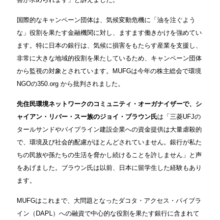
国際的なキャンペーン団体は、気候変動危機に「油を注ぐよう
な」役割を果たす金融機関に対し、ますます働きかけを強めてい
ます。特に日本の銀行は、気候に損害をもたらす産業を支援し、
非常に大きな地域的役割を果たしているため、キャンペーン団体
から監視の対象とされています。MUFGは今年の株主総会で環境
NGOの350.org から批判されました。
先住民環境ネットワークのコミュニティ・オーガナイザーで、シ
ャイアン・リバー・スー族のジョイ・ブラウン氏
は「三菱UFJの
タールサンドやパイプライン建設企業への資金提供は大量虐殺的
で、環境及び社会的配慮がほとんどされていません。銀行が私た
ちの民族や孫たちの生活を脅かし続けることを許しません」と声
をあげました。ブラウン氏は以前、日本に留学生した経験もあり
ます。
MUFGはこれまで、大問題となったダコタ・アクセス・パイプラ
イン（DAPL）への融資で中心的な役割を果たす銀行に含まれて