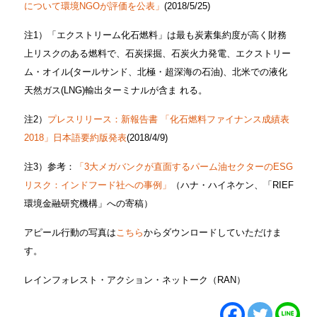
について環境NGOが評価を公表」
(2018/5/25)
注1）「エクストリーム化石燃料」は最も炭素集約度が高く財務
上リスクのある燃料で、石炭採掘、石炭火力発電、エクストリー
ム・オイル(タールサンド、北極・超深海の石油)、北米での液化
天然ガス(LNG)輸出ターミナルが含ま れる。
注2）
プレスリリース：新報告書 「化石燃料ファイナンス成績表
2018」日本語要約版発表
(2018/4/9)
注3）参考：
「3大メガバンクが直面するパーム油セクターのESG
リスク：インドフード社への事例」
（ハナ・ハイネケン、「RIEF
環境金融研究機構」への寄稿）
アピール行動の写真は
こちら
からダウンロードしていただけま
す。
レインフォレスト・アクション・ネットーク（RAN）