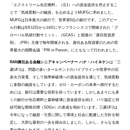
「エクストリーム化石燃料」（注1）への資金提供を停止するこ
とで「気候変動への融資」を止めるようMUFGに求めました。
MUFGは日本最大の銀行で、世界第5位の銀行です。このアピー
ル行動は9月12日から14日にサンフランシスコで開催された「グ
ローバル気候行動サミット」（GCAS）と国連の「責任投資原
則」（PRI）主催で毎年開催される、責任ある投資家のための世
界最大の国際会議「PRI in Person」にともなって行われました。
RAN責任ある金融シニアキャンペーナー ハナ・ハイネケン
は「三
菱UFJは、問題の多いタールサンドのパイプラインや世界中の石
炭火力発電、そして熱帯林破壊への資金提供を通じて、気候変動
に多額の融資をしています。ゼロ・カーボンの未来へ移行するた
めには、銀行は重要な役割を担っています。しかしあまりにも多
くの銀行が化石燃料と森林破壊に資金提供を続け、パリ協定と持
続可能な開発目標（SDGs）の達成を弱めています。三菱UFJは
今年になって融資・引受に関して環境と社会に配慮した方針を制
定し、大胆な最初の一歩を踏み出しました。しかし、さらなる改
善が求められます」と訴えました。