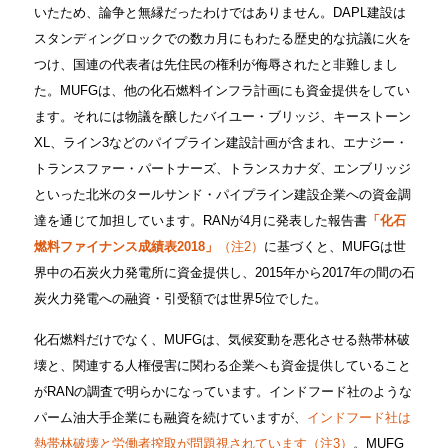
いたため、論争と無縁だったわけではありません。DAPL建設は
スタンディングロックでの数カ月にもわたる歴史的な抗議に火を
つけ、国連の代表者は先住民の権利が侮辱されたと非難しまし
た。MUFGは、他の化石燃料インフラ計画にも資金提供をしてい
ます。それには物議を醸したバイユー・ブリッジ、キーストーン
XL、ライン3などのパイプライン建設計画が含まれ、エナジー・
トランスファー・パートナーズ、トランスカナダ、エンブリッジ
といった北米のタールサンド・パイプライン建設企業への資金調
達を通じて加担しています。RANが4月に発表した報告書
「化石
燃料ファイナンス成績表2018」
（注2）
に基づくと、MUFGは世
界中の石炭火力発電所に資金提供し、2015年から2017年の間の石
炭火力発電への融資・引受額では世界5位でした。
化石燃料だけでなく、MUFGは、気候変動を悪化させる熱帯林破
壊と、関連する人権侵害に関わる企業へも資金提供していること
がRANの調査で明らかになっています。インドフード社のような
パーム油大手企業にも融資を続けていますが、
インドフード社は
熱帯林破壊と労働者搾取が問題視されています（注3）
。MUFG