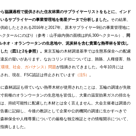
から協議過程で提供された住友林業のサプライヤーリストをもとに、インド
ているサプライヤーの事業管理地を衛星データで分析しました。
その結果、
給したとされる2016年と2017年、原木サプライヤー9社の事業管理地に
0ヘクタールにのぼり（参考：山手線内側の面積は約6,300ヘクタール）、
同
ルネオ・オランウータンの生息地や、泥炭林を含む貴重な熱帯林を皆伐し
した（図1と2を参照）。
東京五輪の木材調達基準では生態系保全への配慮
準違反の疑いがあります。なおコリンド社については、賄賂、人権侵害、熱
（環境、社会、ガバナンス）問題
が指摘されてきました。今年10月には
絶され、現在、FSC認証は停止されています
（注5）
。
輪に森林認証も得ていない熱帯木材が使用されたことは、五輪の調達が失敗
滅寸前種のオランウータンの生息地を皆伐し、大量の温室効果ガスの排出を
材は、持続可能性に配慮した木材とは全く言えません。大会主催者は調達の
報告書に記録し、今後の教訓として企業や公的機関の調達に生かすべきで
て森林保全や人権尊重についての厳格な独立検証とその情報開示について、
と指摘しました。