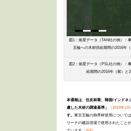
図1：衛星データ（TAN社の例）
五輪への木材供給期間の2016年
図2：衛星データ（PSL社の例）
給期間の2016年（紫）と
本通報は、住友林業、韓国/インドネ
慮した木材の調達基準」
（2019年1
す。
東京五輪の熱帯材使用については
リーナの建設現場で使用されたことが
ています
（注4）
。