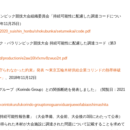
リンピック競技大会組織委員会「持続可能性に配慮した調達コードについ
年11月25日）
kyo2020_suishin_honbu/shokubunka/setumeikai/code.pdf
ピック・パラリンピック競技大会 持続可能性に配慮した調達コード（第3
ad/production/e2aw16fxfxmv8zwuo2rt.pdf
守られなかった約束』発表 〜東京五輪木材供給企業コリンドの熱帯林破
〜」
、2018年11月12日
ループ（Korindo Group）との関係断絶を発表しました」（閲覧日：2021
kakorintokurufukorindo-grouptonoguanxiduanjuewofabiaoshimashita
に「持続可能性報告書」（大会準備、大会前、大会後の3回にわたって公表）
て得られた木材が大会施設に調達された問題について記載することを求めて