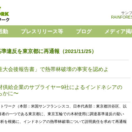
サン
RAINFORE
活動
プレスリリース等
ブログ
メディア掲
違反を東京都に再通報（2021/11/25）
性大会後報告書」で熱帯林破壊の事実を認めよ
材供給企業のサプライヤー9社による
インドネシアの
らかに〜
ットワーク（本部：米国サンフランシスコ、日本代表部：東京都渋谷区、以
会主催者の一つである東京都に、東京五輪での木材使用に調達基準違反の疑い
分析を根拠に、インドネシアの熱帯林破壊について説明責任を求めて再通報