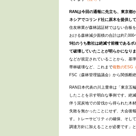
RANは今回の通報に先立ち、東京都
ネシアでコリンド社に原木を提供し
住友林業が森林認証材ではない合板を供
おける森林減少面積の合計は約7,00
9社のうち数社は絶滅寸前種であるボ
て破壊していたことが明らかになりま
などが規定されていることから、基
帯林破壊など、これまで
複数のESG
FSC（森林管理協議会）から関係断
RAN日本代表の川上豊幸
は「東京五
したことを示す明白な事例です。絶
伴う泥炭地での皆伐から得られた木
失敗を無かったことにせず、大会後
す。トレーサビリティの確保、そし
調達方針に加えることが必要です」