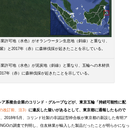
：事業許可地（水色）がオランウータン生息地（斜線）と重なり、
（紫）と2017年（赤）に森林伐採が起きたことを示している。
：事業許可地（水色）が泥炭地（斜線）と重なり、五輪への木材供
2017年（赤）に森林伐採が起きたことを示している。
シア系複合企業のコリンド・グループなどが、東京五輪「持続可能性に配
月の改訂前、注3）
に違反した疑いがあるとして、東京都に通報したもので
、2018年5月、コリンド社製の非認証型枠合板が東京都の新設した有明ア
NGOの調査で判明し、住友林業が輸入した製品だったことが明らかになっ