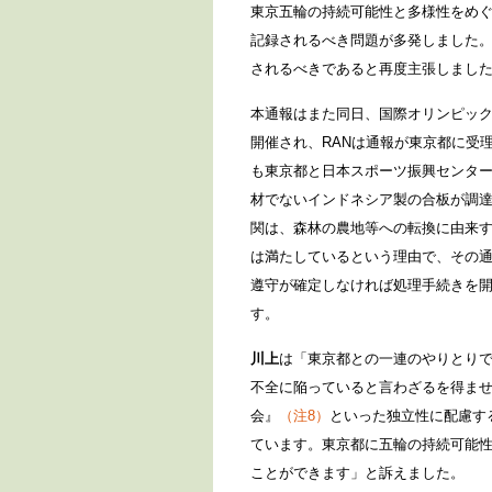
東京五輪の持続可能性と多様性をめ
記録されるべき問題が多発しました。
されるべきであると再度主張しまし
本通報はまた同日、国際オリンピック委
開催され、RANは通報が東京都に受理
も東京都と日本スポーツ振興センター
材でないインドネシア製の合板が調
関は、森林の農地等への転換に由来す
は満たしているという理由で、その
遵守が確定しなければ処理手続きを
す。
川上
は「東京都との一連のやりとり
不全に陥っていると言わざるを得ま
会』
（注8）
といった独立性に配慮す
ています。東京都に五輪の持続可能
ことができます」と訴えました。