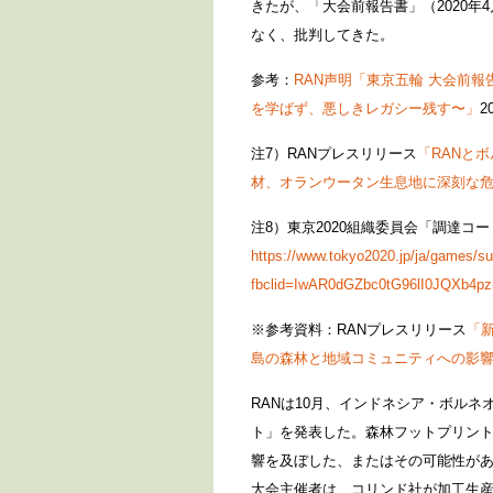
きたが、「大会前報告書」（2020年
なく、批判してきた。
参考：
RAN声明「東京五輪 大会前
を学ばず、悪しきレガシー残す〜」
2
注7）RANプレスリリース
「RANと
材、オランウータン生息地に深刻な
注8）東京2020組織委員会「調達コー
https://www.tokyo2020.jp/ja/games/sus
fbclid=IwAR0dGZbc0tG96lI0JQXb4pz
※参考資料：RANプレスリリース
「
島の森林と地域コミュニティへの影響
RANは10月、インドネシア・ボル
ト」を発表した。森林フットプリン
響を及ぼした、またはその可能性があ
大会主催者は、コリンド社が加工生