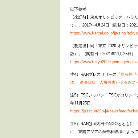
以下参考
【改訂前】東京オリンピック・パラ
て」、2017年4月24日（閲覧日：2021
https://www.kantei.go.jp/jp/singi/to
【改定後】同「東京 2020 オリン
版）」（閲覧日：2021年11月25日）
https://www.tokyo2020.jp/image/uplo
注4）RANプレスリリース
「新報告『
壊、 違法伐採、人権侵害が明るみに
注5）FSCジャパン「FSCがコリンドグ
年11月25日）
https://jp.fsc.org/jp-ja/newsfeed/fsc
注6）RANは国内外のNGOととも
に、東南アジアの熱帯林破壊によっ