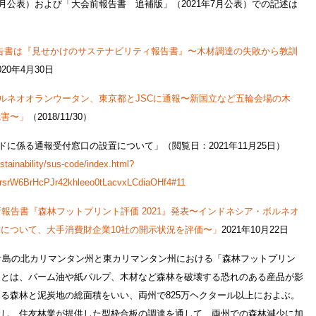
4月公表）および「大会前報告書 追補版」（2021年7月公表）での記述は
報告書は『見せかけのサステナビリティ報告書』〜木材調達の失敗から教訓
020年4月30日
ボルネオオランウータン、東京都とJSCに通報〜新国立など五輪会場の木
危害〜」
（2018/11/30）
ドに係る通報受付窓口の設置について」（閲覧日：2021年11月25日）
tainability/sus-code/index.html?
rsrW6BrHcPJr42khleeo0tLacvxLCdiaOHf4#11
新報告書『森林フットプリント評価 2021』発表〜インドネシア・ボルネオ
について、大手消費財企業10社の開示状況を評価〜」
2021年10月22日
ネオ島の北カリマンタン州と東カリマンタン州における「森林フットプリン
トとは、パーム油や紙パルプ、木材など森林を破壊する恐れのある産品が影
る森林と泥炭地の総面積をいい、両州で825万ヘクタール以上におよぶ。
産し、住友林業が提供した型枠合板の調達を通して、両州での森林減少に加