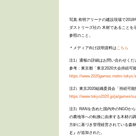
写真:有明アリーナの建設現場で201
ダストリーズ社の 木材であることを
参照のこと。
＊メディア向け説明資料は
こちら
注1）通報の詳細はお問い合わせくだ
参考：東京都「東京2020大会持続可
https://www.2020games.metro.tokyo.lg.
注2）東京2020組織委員会「持続可能
https://www.tokyo2020.jp/ja/games/sus
注3）RANを含めた国内外のNGOか
の農地等への転換に由来する木材の調
方針に基づき管理経営されている森
と」
が追加された。