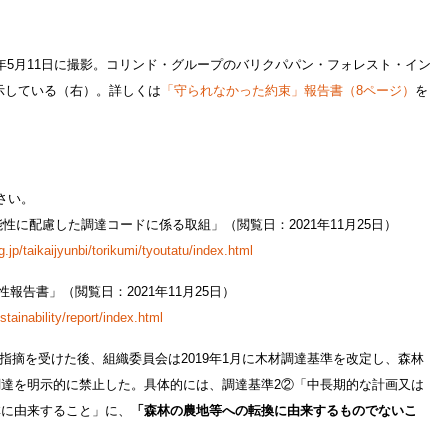
8年5月11日に撮影。コリンド・グループのバリクパパン・フォレスト・イン
示している（右）。詳しくは
「守られなかった約束」報告書（8ページ）
を
さい。
能性に配慮した調達コードに係る取組」（閲覧日：2021年11月25日）
jp/taikaijyunbi/torikumi/tyoutatu/index.html
性報告書」（閲覧日：2021年11月25日）
tainability/report/index.html
ら指摘を受けた後、組織委員会は2019年1月に木材調達基準を改定し、森林
達を明示的に禁止した。具体的には、調達基準2②「中長期的な計画又は
林に由来すること」に、
「森林の農地等への転換に由来するものでないこ