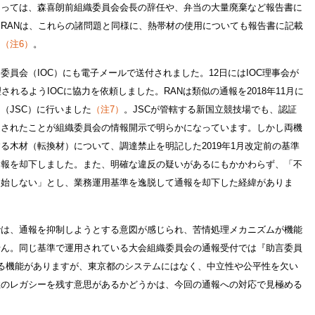
ぐっては、森喜朗前組織委員会会長の辞任や、弁当の大量廃棄など報告書に
RANは、これらの諸問題と同様に、熱帯材の使用についても報告書に記載
た
（注6）
。
員会（IOC）にも電子メールで送付されました。12日にはIOC理事会が
されるようIOCに協力を依頼しました。RANは類似の通報を2018年11月に
（JSC）に行いました
（注7）
。JSCが管轄する新国立競技場でも、認証
達されたことが組織委員会の情報開示で明らかになっています。しかし両機
る木材（転換材）について、調達禁止を明記した2019年1月改定前の基準
通報を却下しました。また、明確な違反の疑いがあるにもかかわらず、「不
開始しない」とし、業務運用基準を逸脱して通報を却下した経緯がありま
では、通報を抑制しようとする意図が感じられ、苦情処理メカニズムが機能
せん。同じ基準で運用されている大会組織委員会の通報受付では『助言委員
る機能がありますが、東京都のシステムにはなく、中立性や公平性を欠い
性のレガシーを残す意思があるかどうかは、今回の通報への対応で見極める